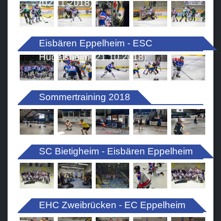
(02.11.2018)
Eisbären Eppelheim - ESC
Hügelsheim (21.10.2018)
Sommertraining 2018
SC Bietigheim - Eisbären Eppelheim
EHC Zweibrücken - EC Eppelheim