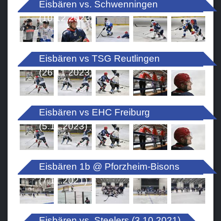
Eisbären vs. Schwenningen
(10.12.2023)
Eisbären vs TSG Reutlingen
(26.11.2023)
Eisbären vs EHC Freiburg
(5.11.2023)
Eisbären 1b @ Pforzheim-Bisons
(7.11.2021)
Eisbären vs. Steelers (3.10.2021)