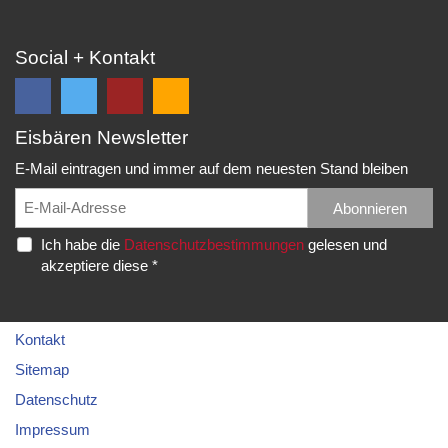
Social + Kontakt
Eisbären Newsletter
Folge
Folge
EC
Falls
uns
uns
Eisbären
Du
E-Mail eintragen und immer auf dem neuesten Stand bleiben
auf
auf
Eppelheim
unsere
Facebook
Twitter
News,
Abonnieren
Rudolf-
und
und
Spielberichte,
Diesel-
Ich habe die
Datenschutzbestimmungen
gelesen und
erhalte
erhalte
etc.
Str.
akzeptiere diese *
die
die
als
20
neuesten
neuesten
RSS
69214
Infos.
Infos.
abonnieren
Eppelheim
möchtest...
Kontakt
Telefon:
Sitemap
06221
Datenschutz
–
Impressum
76