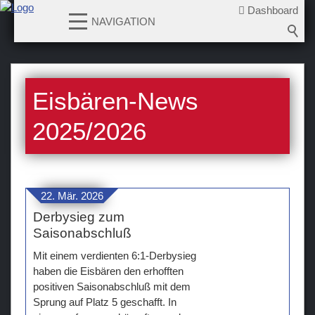
Dashboard
NAVIGATION
News
Eisbären-News
2026-2027
2025-2026
2025/2026
2024-2025
2023-2024
2022-2023
22. Mär. 2026
2021-2022
Derbysieg zum
2020-2021
Saisonabschluß
2019-2020
Mit einem verdienten 6:1-Derbysieg
2018-2019
haben die Eisbären den erhofften
positiven Saisonabschluß mit dem
2017-2018
Sprung auf Platz 5 geschafft. In
2016-2017