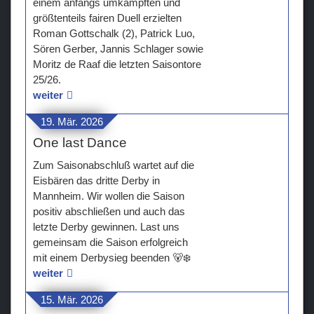
einem anfangs umkämpften und
größtenteils fairen Duell erzielten
Teams
Roman Gottschalk (2), Patrick Luo,
Sören Gerber, Jannis Schlager sowie
Verein
Moritz de Raaf die letzten Saisontore
25/26.
Sponsoren / Partner
weiter
Fanzone
19. Mär. 2026
One last Dance
Zum Saisonabschluß wartet auf die
Eisbären das dritte Derby in
Mannheim. Wir wollen die Saison
positiv abschließen und auch das
letzte Derby gewinnen. Last uns
gemeinsam die Saison erfolgreich
mit einem Derbysieg beenden 🐻‍❄️
weiter
15. Mär. 2026