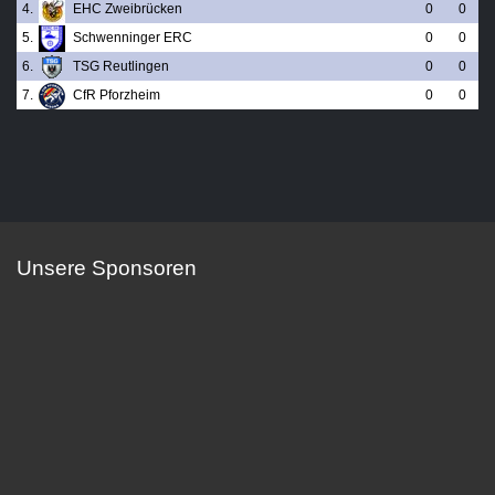
4.
EHC Zweibrücken
0
0
5.
Schwenninger ERC
0
0
6.
TSG Reutlingen
0
0
7.
CfR Pforzheim
0
0
Unsere Sponsoren