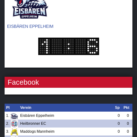
EISBÄREN EPPELHEIM
Facebook
Pl
Verein
Sp
Pkt
1.
Eisbären Eppelheim
0
0
2.
Heilbronner EC
0
0
3.
Maddogs Mannheim
0
0