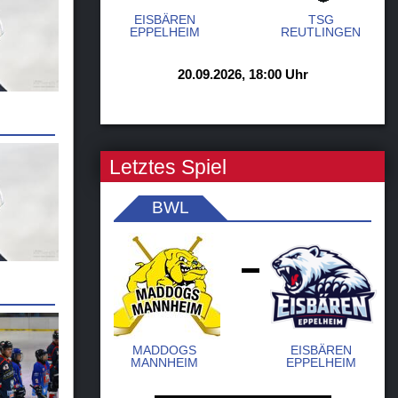
EISBÄREN
TSG
EPPELHEIM
REUTLINGEN
20.09.2026, 18:00 Uhr
Letztes Spiel
BWL
-
MADDOGS
EISBÄREN
MANNHEIM
EPPELHEIM