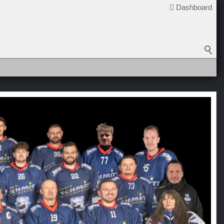
Dashboard