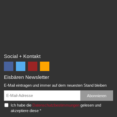
Social + Kontakt
Eisbären Newsletter
Folge
Folge
EC
Falls
uns
uns
Eisbären
Du
E-Mail eintragen und immer auf dem neuesten Stand bleiben
auf
auf
Eppelheim
unsere
Facebook
Twitter
News,
Abonnieren
Rudolf-
und
und
Spielberichte,
Diesel-
Ich habe die
Datenschutzbestimmungen
gelesen und
erhalte
erhalte
etc.
Str.
akzeptiere diese *
die
die
als
20
neuesten
neuesten
RSS