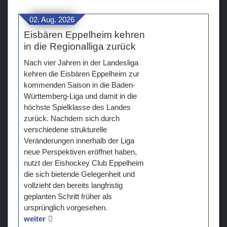
U11
02. Aug. 2026
Laufschule KidzOnIce
Eisbären Eppelheim kehren
in die Regionalliga zurück
Verein
Nach vier Jahren in der Landesliga
Sponsoren / Partner
kehren die Eisbären Eppelheim zur
kommenden Saison in die Baden-
Fanzone
Württemberg-Liga und damit in die
höchste Spielklasse des Landes
zurück. Nachdem sich durch
verschiedene strukturelle
Veränderungen innerhalb der Liga
neue Perspektiven eröffnet haben,
nutzt der Eishockey Club Eppelheim
die sich bietende Gelegenheit und
vollzieht den bereits langfristig
geplanten Schritt früher als
ursprünglich vorgesehen.
weiter