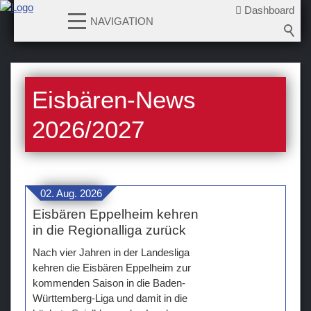
Dashboard
NAVIGATION
News
Eisbären-News
2026-2027
2025-2026
2026/2027
2024-2025
2023-2024
2022-2023
02. Aug. 2026
2021-2022
Eisbären Eppelheim kehren
2020-2021
in die Regionalliga zurück
2019-2020
Nach vier Jahren in der Landesliga
2018-2019
kehren die Eisbären Eppelheim zur
kommenden Saison in die Baden-
2017-2018
Württemberg-Liga und damit in die
2016-2017