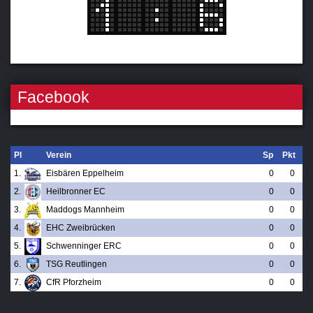
Facebook
Pl
Verein
Sp
Pkt
1.
Eisbären Eppelheim
0
0
2.
Heilbronner EC
0
0
3.
Maddogs Mannheim
0
0
4.
EHC Zweibrücken
0
0
5.
Schwenninger ERC
0
0
6.
TSG Reutlingen
0
0
7.
CfR Pforzheim
0
0