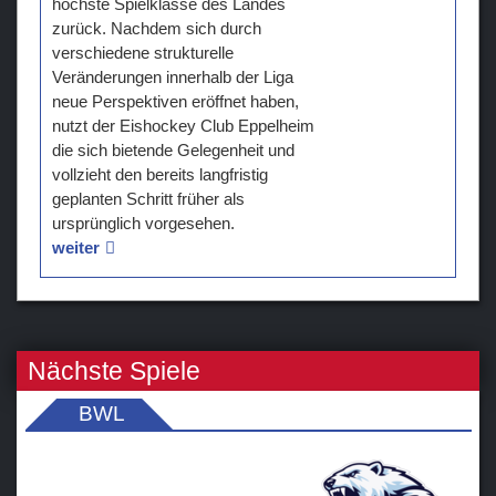
höchste Spielklasse des Landes
zurück. Nachdem sich durch
Teams
verschiedene strukturelle
Veränderungen innerhalb der Liga
Verein
neue Perspektiven eröffnet haben,
nutzt der Eishockey Club Eppelheim
Sponsoren / Partner
die sich bietende Gelegenheit und
vollzieht den bereits langfristig
Fanzone
geplanten Schritt früher als
ursprünglich vorgesehen.
weiter
Nächste Spiele
BWL