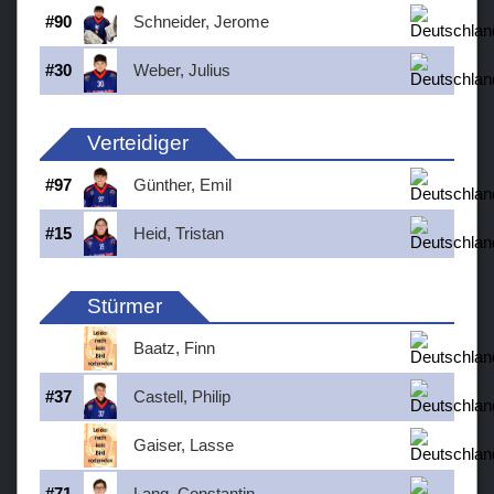
#
90
Schneider, Jerome
#
30
Weber, Julius
Verteidiger
#
97
Günther, Emil
#
15
Heid, Tristan
Stürmer
Baatz, Finn
#
37
Castell, Philip
Gaiser, Lasse
#
71
Lang, Constantin