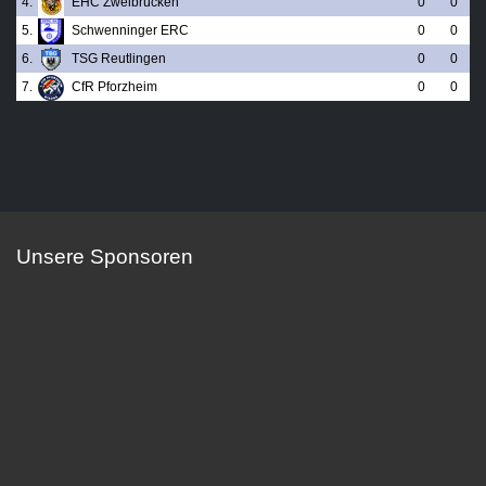
4.
EHC Zweibrücken
0
0
5.
Schwenninger ERC
0
0
6.
TSG Reutlingen
0
0
7.
CfR Pforzheim
0
0
Unsere Sponsoren