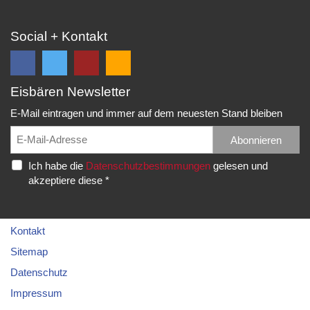
Social + Kontakt
Eisbären Newsletter
Folge
Folge
EC
Falls
uns
uns
Eisbären
Du
E-Mail eintragen und immer auf dem neuesten Stand bleiben
auf
auf
Eppelheim
unsere
Facebook
Twitter
News,
Abonnieren
Rudolf-
und
und
Spielberichte,
Diesel-
Ich habe die
Datenschutzbestimmungen
gelesen und
erhalte
erhalte
etc.
Str.
akzeptiere diese *
die
die
als
20
neuesten
neuesten
RSS
69214
Infos.
Infos.
abonnieren
Eppelheim
möchtest...
Kontakt
Telefon:
Sitemap
06221
Datenschutz
–
Impressum
76
83