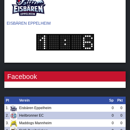
EISBÄREN EPPELHEIM
Facebook
Pl
Verein
Sp
Pkt
1.
Eisbären Eppelheim
0
0
2.
Heilbronner EC
0
0
3.
Maddogs Mannheim
0
0