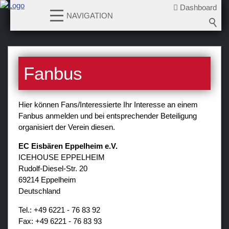
Dashboard
NAVIGATION
News
Fanbus
Teams
Verein
Hier können Fans/Interessierte Ihr Interesse an einem
Fanbus anmelden und bei entsprechender Beteiligung
Sponsoren / Partner
organisiert der Verein diesen.
Fanzone
EC Eisbären Eppelheim e.V.
Bildergalerien
ICEHOUSE EPPELHEIM
Rudolf-Diesel-Str. 20
Fanbus
69214 Eppelheim
Newsletter
Deutschland
Tel.: +49 6221 - 76 83 92
Fax: +49 6221 - 76 83 93