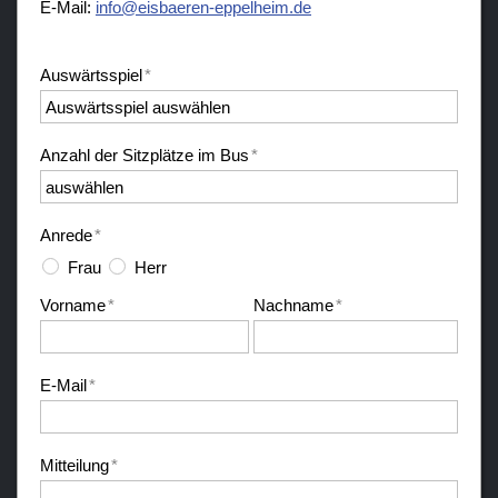
E-Mail:
nf
sb
r
n-
pp
lh
m
d
Auswärtsspiel
*
Anzahl der Sitzplätze im Bus
*
Anrede
*
Frau
Herr
Vorname
*
Nachname
*
E-Mail
*
Mitteilung
*