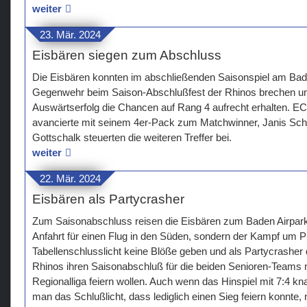
weiter
23. Mär. 2024
Eisbären siegen zum Abschluss
Die Eisbären konnten im abschließenden Saisonspiel am Bade
Gegenwehr beim Saison-Abschlußfest der Rhinos brechen und
Auswärtserfolg die Chancen auf Rang 4 aufrecht erhalten. 
avancierte mit seinem 4er-Pack zum Matchwinner, Janis Sc
Gottschalk steuerten die weiteren Treffer bei.
weiter
22. Mär. 2024
Eisbären als Partycrasher
Zum Saisonabschluss reisen die Eisbären zum Baden Airpark, 
Anfahrt für einen Flug in den Süden, sondern der Kampf um Pl
Tabellenschlusslicht keine Blöße geben und als Partycrasher 
Rhinos ihren Saisonabschluß für die beiden Senioren-Teams m
Regionalliga feiern wollen. Auch wenn das Hinspiel mit 7:4 kna
man das Schlußlicht, dass lediglich einen Sieg feiern konnte