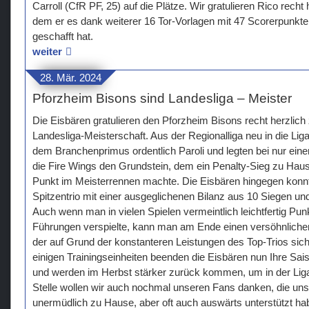
Carroll (CfR PF, 25) auf die Plätze. Wir gratulieren Rico recht
dem er es dank weiterer 16 Tor-Vorlagen mit 47 Scorerpunkte
geschafft hat.
weiter
28. Mär. 2024
Pforzheim Bisons sind Landesliga – Meister
Die Eisbären gratulieren den Pforzheim Bisons recht herzlic
Landesliga-Meisterschaft. Aus der Regionalliga neu in die L
dem Branchenprimus ordentlich Paroli und legten bei nur eine
die Fire Wings den Grundstein, dem ein Penalty-Sieg zu Haus
Punkt im Meisterrennen machte. Die Eisbären hingegen konn
Spitzentrio mit einer ausgeglichenen Bilanz aus 10 Siegen un
Auch wenn man in vielen Spielen vermeintlich leichtfertig Punk
Führungen verspielte, kann man am Ende einen versöhnlichen
der auf Grund der konstanteren Leistungen des Top-Trios siche
einigen Trainingseinheiten beenden die Eisbären nun Ihre Sa
und werden im Herbst stärker zurück kommen, um in der Liga
Stelle wollen wir auch nochmal unseren Fans danken, die uns
unermüdlich zu Hause, aber oft auch auswärts unterstützt ha