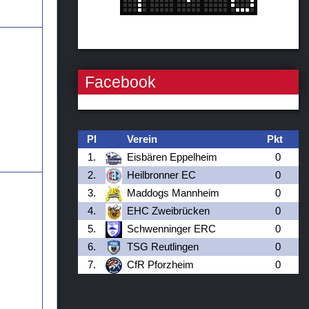
Facebook
Pl
Verein
Pkt
1.
Eisbären Eppelheim
0
2.
Heilbronner EC
0
3.
Maddogs Mannheim
0
4.
EHC Zweibrücken
0
5.
Schwenninger ERC
0
6.
TSG Reutlingen
0
7.
CfR Pforzheim
0