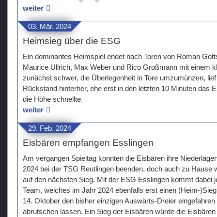
weiter
03. Mär. 2024
Heimsieg über die ESG
Ein dominantes Heimspiel endet nach Toren von Roman Gottsc
Maurice Ullrich, Max Weber und Rico Großmann mit einem kla
zunächst schwer, die Überlegenheit in Tore umzumünzen, lie
Rückstand hinterher, ehe erst in den letzten 10 Minuten das 
die Höhe schnellte.
weiter
29. Feb. 2024
Eisbären empfangen Esslingen
Am vergangen Spieltag konnten die Eisbären ihre Niederlagen
2024 bei der TSG Reutlingen beenden, doch auch zu Hause w
auf den nächsten Sieg. Mit der ESG Esslingen kommt dabei 
Team, welches im Jahr 2024 ebenfalls erst einen (Heim-)Sie
14. Oktober den bisher einzigen Auswärts-Dreier eingefahren
abrutschen lassen. Ein Sieg der Eisbären würde die Eisbären