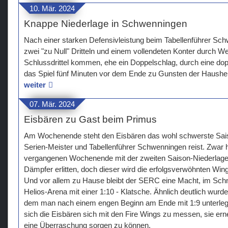
10. Mär. 2024
Knappe Niederlage in Schwenningen
Nach einer starken Defensivleistung beim Tabellenführer S
zwei "zu Null" Dritteln und einem vollendeten Konter durch Web
Schlussdrittel kommen, ehe ein Doppelschlag, durch eine do
das Spiel fünf Minuten vor dem Ende zu Gunsten der Hausher
weiter
07. Mär. 2024
Eisbären zu Gast beim Primus
Am Wochenende steht den Eisbären das wohl schwerste Sai
Serien-Meister und Tabellenführer Schwenningen reist. Zwar
vergangenen Wochenende mit der zweiten Saison-Niederlage (
Dämpfer erlitten, doch dieser wird die erfolgsverwöhnten Win
Und vor allem zu Hause bleibt der SERC eine Macht, im Schni
Helios-Arena mit einer 1:10 - Klatsche. Ähnlich deutlich wurde
dem man nach einem engen Beginn am Ende mit 1:9 unterlegen
sich die Eisbären sich mit den Fire Wings zu messen, sie erneu
eine Überraschung sorgen zu können.