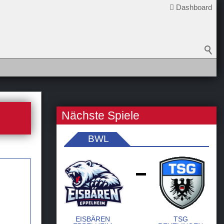
Dashboard
Nächste Spiele
BWL
-
EISBÄREN
TSG