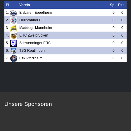
Pl
Verein
Sp
Pkt
1.
Eisbären Eppelheim
0
0
2.
Heilbronner EC
0
0
3.
Maddogs Mannheim
0
0
4.
EHC Zweibrücken
0
0
5.
Schwenninger ERC
0
0
6.
TSG Reutlingen
0
0
7.
CfR Pforzheim
0
0
Unsere Sponsoren