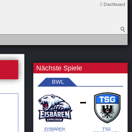
Dashboard
Nächste Spiele
BWL
-
EISBÄREN
TSG