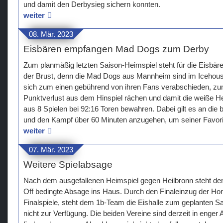
und damit den Derbysieg sichern konnten.
weiter
08. Mär. 2023
Eisbären empfangen Mad Dogs zum Derby
Zum planmäßig letzten Saison-Heimspiel steht für die Eisbär
der Brust, denn die Mad Dogs aus Mannheim sind im Icehous
sich zum einen gebührend von ihren Fans verabschieden, zu
Punktverlust aus dem Hinspiel rächen und damit die weiße H
aus 8 Spielen bei 92:16 Toren bewahren. Dabei gilt es an di
und den Kampf über 60 Minuten anzugehen, um seiner Favorit
weiter
07. Mär. 2023
Weitere Spielabsage
Nach dem ausgefallenen Heimspiel gegen Heilbronn steht den
Off bedingte Absage ins Haus. Durch den Finaleinzug der Horn
Finalspiele, steht dem 1b-Team die Eishalle zum geplanten 
nicht zur Verfügung. Die beiden Vereine sind derzeit in enger