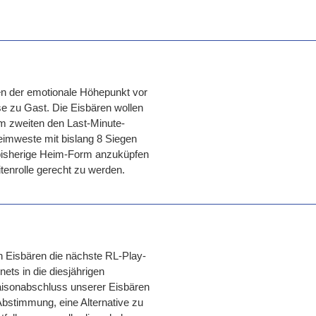
en der emotionale Höhepunkt vor
e zu Gast. Die Eisbären wollen
m zweiten den Last-Minute-
eimweste mit bislang 8 Siegen
e bisherige Heim-Form anzuküpfen
enrolle gerecht zu werden.
 Eisbären die nächste RL-Play-
ets in die diesjährigen
Saisonabschluss unserer Eisbären
 Abstimmung, eine Alternative zu