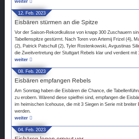
weiter
12. Feb. 2023
Eisbären stürmen an die Spitze
Vor der Saison-Rekordkulisse von knapp 300 Zuschauern sind
Tabellenspitze gestürmt. Nach Toren von Artemij Frizel (4),
(2), Patrick Patschull (2), Tyler Rostenkowski, Avgustinas S
die Zweitvertretung der Stuttgart Rebels klar und verdient mit
weiter
08. Feb. 2023
Eisbären empfangen Rebels
Am Sonntag haben die Eisbären die Chance, die Tabellenführ
zu erobern. Wärend diese spielfrei sind, empfangen die Eisb
im heimischen Icehouse, die mit 3 Siegen in Serie mit breiter
werden.
weiter
04. Feb. 2023
Eisbären legen erneut vor