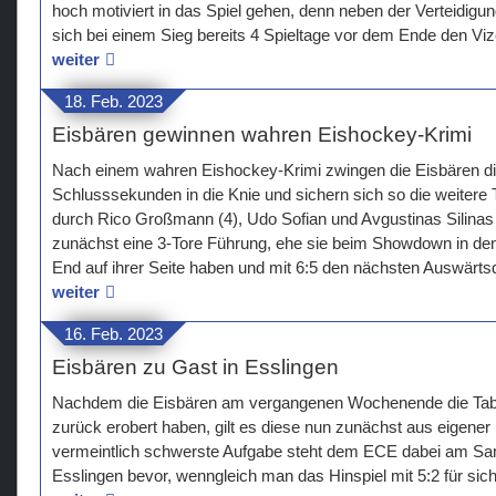
hoch motiviert in das Spiel gehen, denn neben der Verteidigu
sich bei einem Sieg bereits 4 Spieltage vor dem Ende den Vize
weiter
18. Feb. 2023
Eisbären gewinnen wahren Eishockey-Krimi
Nach einem wahren Eishockey-Krimi zwingen die Eisbären di
Schlusssekunden in die Knie und sichern sich so die weitere T
durch Rico Großmann (4), Udo Sofian und Avgustinas Silinas 
zunächst eine 3-Tore Führung, ehe sie beim Showdown in d
End auf ihrer Seite haben und mit 6:5 den nächsten Auswärtsd
weiter
16. Feb. 2023
Eisbären zu Gast in Esslingen
Nachdem die Eisbären am vergangenen Wochenende die Tab
zurück erobert haben, gilt es diese nun zunächst aus eigener K
vermeintlich schwerste Aufgabe steht dem ECE dabei am Sa
Esslingen bevor, wenngleich man das Hinspiel mit 5:2 für sic