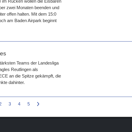
e im Rücken wollen die Eisbären
r über zwei Monaten beenden und
er offen halten. Mit dem 15:0
doch am Baden Airpark beginnt
les
stärksten Teams der Landesliga
agles Reutlingen als
 ECE an die Spitze gekämpft, die
kte dahinter.
2
3
4
5
>