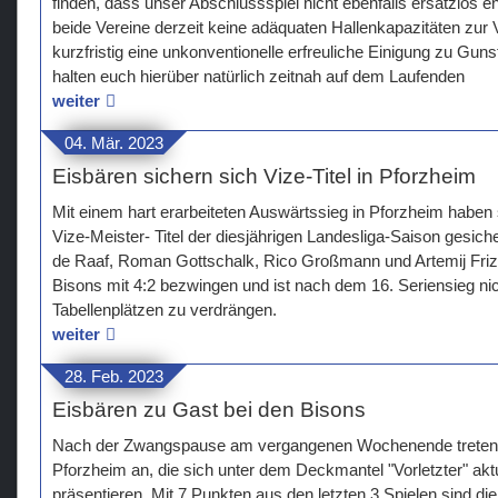
finden, dass unser Abschlussspiel nicht ebenfalls ersatzlos e
beide Vereine derzeit keine adäquaten Hallenkapazitäten zur 
kurzfristig eine unkonventionelle erfreuliche Einigung zu Gu
halten euch hierüber natürlich zeitnah auf dem Laufenden
weiter
04. Mär. 2023
Eisbären sichern sich Vize-Titel in Pforzheim
Mit einem hart erarbeiteten Auswärtssieg in Pforzheim haben 
Vize-Meister- Titel der diesjährigen Landesliga-Saison gesich
de Raaf, Roman Gottschalk, Rico Großmann und Artemij Friz
Bisons mit 4:2 bezwingen und ist nach dem 16. Seriensieg ni
Tabellenplätzen zu verdrängen.
weiter
28. Feb. 2023
Eisbären zu Gast bei den Bisons
Nach der Zwangspause am vergangenen Wochenende treten d
Pforzheim an, die sich unter dem Deckmantel "Vorletzter" aktu
präsentieren. Mit 7 Punkten aus den letzten 3 Spielen sind di