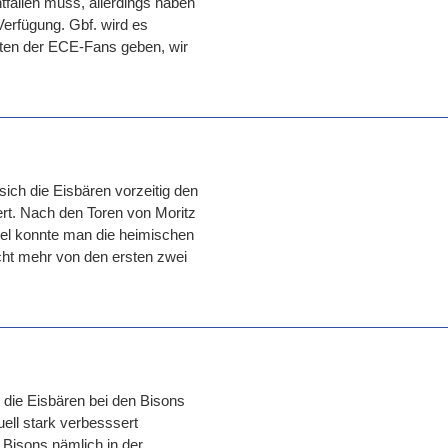
ntfallen muss, allerdings haben
Verfügung. Gbf. wird es
nsten der ECE-Fans geben, wir
sich die Eisbären vorzeitig den
ert. Nach den Toren von Moritz
el konnte man die heimischen
cht mehr von den ersten zwei
ie Eisbären bei den Bisons
ell stark verbesssert
e Bisons nämlich in der