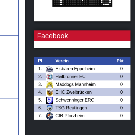
Facebook
Pl
Verein
Pkt
1.
Eisbären Eppelheim
0
2.
Heilbronner EC
0
3.
Maddogs Mannheim
0
4.
EHC Zweibrücken
0
5.
Schwenninger ERC
0
6.
TSG Reutlingen
0
7.
CfR Pforzheim
0